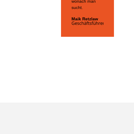
wonach man
sucht.
Maik Retzlaw
Geschäftsführer